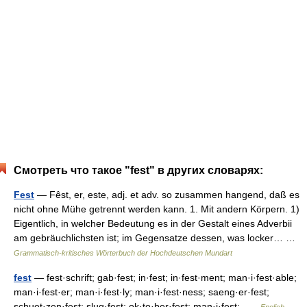
Смотреть что такое "fest" в других словарях:
Fest
— Fêst, er, este, adj. et adv. so zusammen hangend, daß es
nicht ohne Mühe getrennt werden kann. 1. Mit andern Körpern. 1)
Eigentlich, in welcher Bedeutung es in der Gestalt eines Adverbii
am gebräuchlichsten ist; im Gegensatze dessen, was locker… …
Grammatisch-kritisches Wörterbuch der Hochdeutschen Mundart
fest
— fest·schrift; gab·fest; in·fest; in·fest·ment; man·i·fest·able;
man·i·fest·er; man·i·fest·ly; man·i·fest·ness; saeng·er·fest;
schuet·zen·fest; slug·fest; ok·to·ber·fest; man·i·fest; …