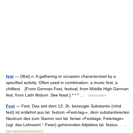
fest
— (fĕst) n. A gathering or occasion characterized by a
specified activity. Often used in combination: a music fest; a
chilifest. [From German Fest, festival, from Middle High German
fest, from Latin fēstum. See feast.] * * * …
Universalium
Fest
— Fest: Das seit dem 13. Jh. bezeugte Substantiv (mhd.
fest) ist entlehnt aus lat. festum »Fest‹tag›«, dem substantivierten
Neutrum des zum Stamm von lat. feriae »Festtage, Feiertage«
(vgl. das Lehnwort ↑ Feier) gehörenden Adjektivs lat. festus… …
Das Herkunftswörterbuch