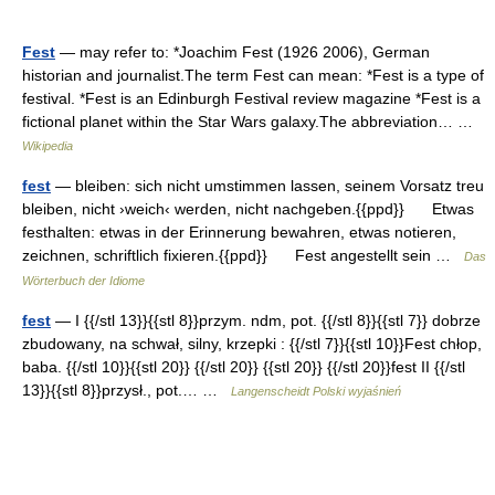
Fest
— may refer to: *Joachim Fest (1926 2006), German
historian and journalist.The term Fest can mean: *Fest is a type of
festival. *Fest is an Edinburgh Festival review magazine *Fest is a
fictional planet within the Star Wars galaxy.The abbreviation… …
Wikipedia
fest
— bleiben: sich nicht umstimmen lassen, seinem Vorsatz treu
bleiben, nicht ›weich‹ werden, nicht nachgeben.{{ppd}} Etwas
festhalten: etwas in der Erinnerung bewahren, etwas notieren,
zeichnen, schriftlich fixieren.{{ppd}} Fest angestellt sein …
Das
Wörterbuch der Idiome
fest
— I {{/stl 13}}{{stl 8}}przym. ndm, pot. {{/stl 8}}{{stl 7}} dobrze
zbudowany, na schwał, silny, krzepki : {{/stl 7}}{{stl 10}}Fest chłop,
baba. {{/stl 10}}{{stl 20}} {{/stl 20}} {{stl 20}} {{/stl 20}}fest II {{/stl
13}}{{stl 8}}przysł., pot.… …
Langenscheidt Polski wyjaśnień