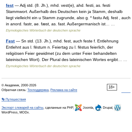
fest
— Adj std. (8. Jh.), mhd. vest(e), ahd. festi, as. festi
Stammwort. Außerhalb des Deutschen kein ja Stamm, deshalb
liegt vielleicht ein u Stamm zugrunde, also g. * fastu Adj. fest , auch
in anord. fastr, ae. fæst, as. fast. Außergermanisch ist… …
Etymologisches Wörterbuch der deutschen sprache
Fest
— Sn std. (13. Jh.), mhd. fest, auch feste f. Entlehnung
Entlehnt aus l. fēstum n. Feiertag zu l. fēstus feierlich, der
religiösen Feier gewidmet (zu dem unter Feier behandelten
lateinischen Wort). Der Plural des lateinischen Wortes ergibt… …
Etymologisches Wörterbuch der deutschen sprache
© Академик, 2000-2026
18+
Обратная связь:
Техподдержка
,
Реклама на сайте
👣 Путешествия
Экспорт словарей на сайты
, сделанные на PHP,
Joomla,
Drupal,
WordPress, MODx.