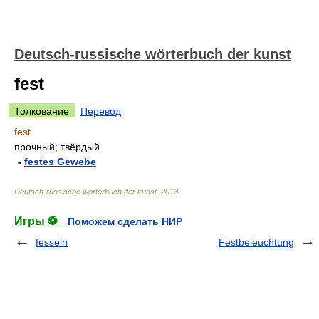
Deutsch-russische wörterbuch der kunst
fest
Толкование
Перевод
fest
прочный; твёрдый
-
festes Gewebe
Deutsch-russische wörterbuch der kunst
.
2013
.
Игры ⚽
Поможем сделать НИР
fesseln
Festbeleuchtung